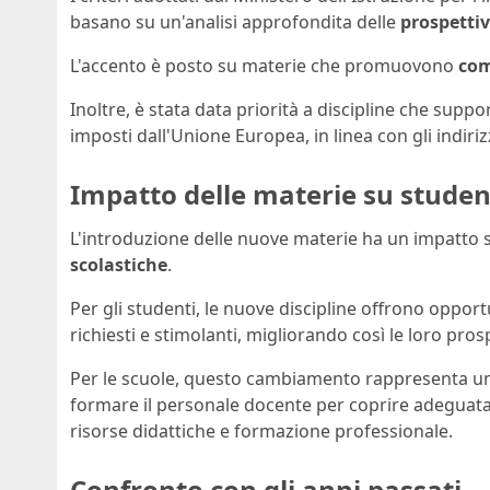
basano su un'analisi approfondita delle
prospettiv
L'accento è posto su materie che promuovono
com
Inoltre, è stata data priorità a discipline che suppor
imposti dall'Unione Europea, in linea con gli indiriz
Impatto delle materie su student
L'introduzione delle nuove materie ha un impatto si
scolastiche
.
Per gli studenti, le nuove discipline offrono oppo
richiesti e stimolanti, migliorando così le loro pros
Per le scuole, questo cambiamento rappresenta una
formare il personale docente per coprire adeguata
risorse didattiche e formazione professionale.
Confronto con gli anni passati