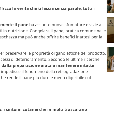
cco la verità che ti lascia senza parole, tutti i
amente il pane
ha assunto nuove sfumature grazie a
ti in nutrizione. Congelare il pane, pratica comune nelle
eschezza ma può anche offrire benefici inattesi per la
per preservare le proprietà organolettiche del prodotto,
ocessi di deterioramento. Secondo le ultime ricerche,
 o dalla preparazione aiuta a mantenere intatte
 impedisce il fenomeno della retrogradazione
he rende il pane più duro e meno digeribile col
o: i sintomi cutanei che in molti trascurano