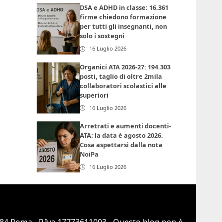
DSA e ADHD in classe: 16.361
firme chiedono formazione
per tutti gli insegnanti, non
solo i sostegni
16 Luglio 2026
Organici ATA 2026-27: 194.303
posti, taglio di oltre 2mila
collaboratori scolastici alle
superiori
16 Luglio 2026
Arretrati e aumenti docenti-
ATA: la data è agosto 2026.
Cosa aspettarsi dalla nota
NoiPa
16 Luglio 2026
0184 Roma - P.Iva 17773611003 - Questo blog non è