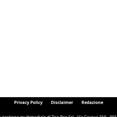
Privacy Policy
Disclaimer
Redazione
e gestione multimediale di Too Bee Srl - Via Cavour 310 - 0