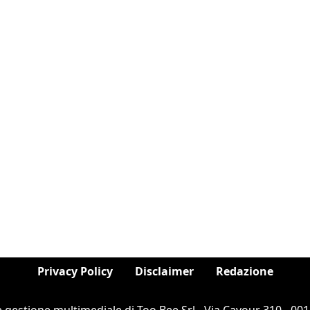
Privacy Policy
Disclaimer
Redazione
e gestione multimediale di Too Bee Srl - Via Cavour 310 - 0