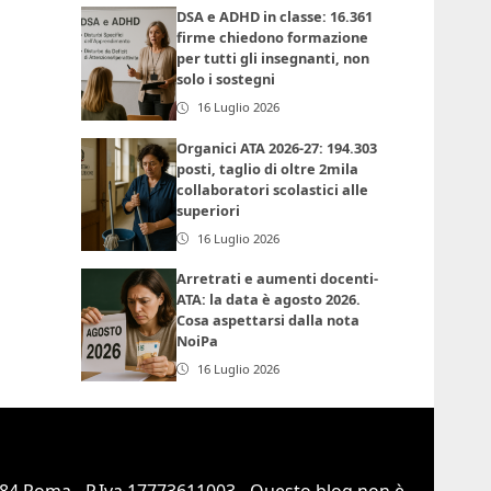
DSA e ADHD in classe: 16.361
firme chiedono formazione
per tutti gli insegnanti, non
solo i sostegni
16 Luglio 2026
Organici ATA 2026-27: 194.303
posti, taglio di oltre 2mila
collaboratori scolastici alle
superiori
16 Luglio 2026
Arretrati e aumenti docenti-
ATA: la data è agosto 2026.
Cosa aspettarsi dalla nota
NoiPa
16 Luglio 2026
0184 Roma - P.Iva 17773611003 - Questo blog non è