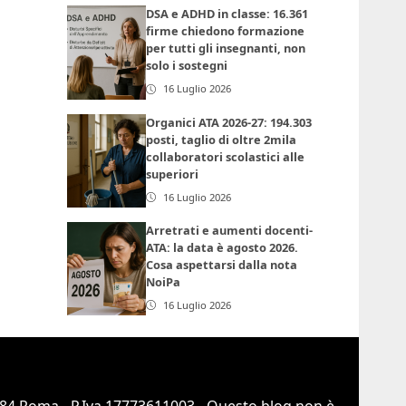
DSA e ADHD in classe: 16.361
firme chiedono formazione
per tutti gli insegnanti, non
solo i sostegni
16 Luglio 2026
Organici ATA 2026-27: 194.303
posti, taglio di oltre 2mila
collaboratori scolastici alle
superiori
16 Luglio 2026
Arretrati e aumenti docenti-
ATA: la data è agosto 2026.
Cosa aspettarsi dalla nota
NoiPa
16 Luglio 2026
0184 Roma - P.Iva 17773611003 - Questo blog non è