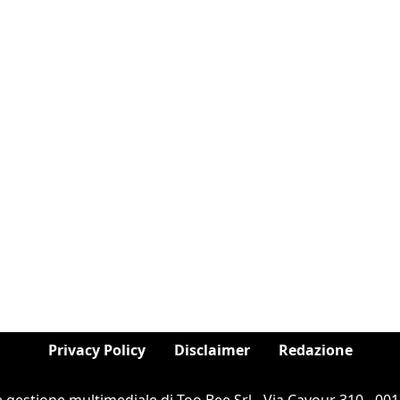
Privacy Policy
Disclaimer
Redazione
e gestione multimediale di Too Bee Srl - Via Cavour 310 - 0