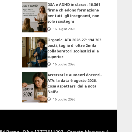
DSA e ADHD in classe: 16.361
firme chiedono formazione
per tutti gli insegnanti, non
solo i sostegni
16 Luglio 2026
Organici ATA 2026-27: 194.303
posti, taglio di oltre 2mila
collaboratori scolastici alle
superiori
16 Luglio 2026
Arretrati e aumenti docenti-
ATA: la data è agosto 2026.
Cosa aspettarsi dalla nota
NoiPa
16 Luglio 2026
0184 Roma - P.Iva 17773611003 - Questo blog non è