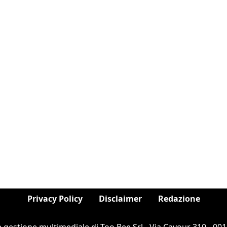
Privacy Policy
Disclaimer
Redazione
e gestione multimediale di Too Bee Srl - Via Cavour 310 - 0