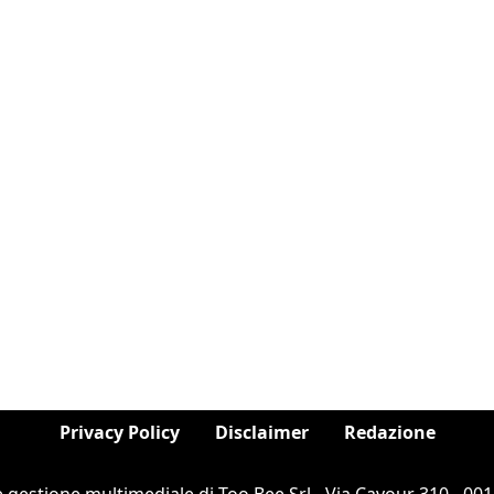
Privacy Policy
Disclaimer
Redazione
e gestione multimediale di Too Bee Srl - Via Cavour 310 - 0