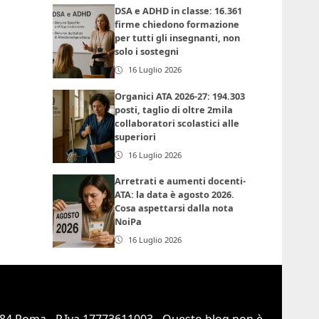
DSA e ADHD in classe: 16.361
firme chiedono formazione
per tutti gli insegnanti, non
solo i sostegni
16 Luglio 2026
Organici ATA 2026-27: 194.303
posti, taglio di oltre 2mila
collaboratori scolastici alle
superiori
16 Luglio 2026
Arretrati e aumenti docenti-
ATA: la data è agosto 2026.
Cosa aspettarsi dalla nota
NoiPa
16 Luglio 2026
0184 Roma - P.Iva 17773611003 - Questo blog non è