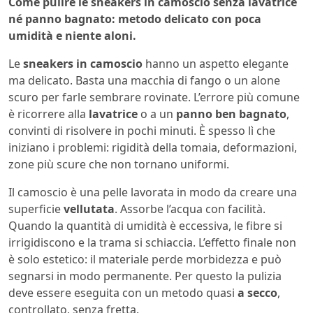
Come pulire le sneakers in camoscio senza lavatrice
né panno bagnato: metodo delicato con poca
umidità e niente aloni.
Le
sneakers in camoscio
hanno un aspetto elegante
ma delicato. Basta una macchia di fango o un alone
scuro per farle sembrare rovinate. L’errore più comune
è ricorrere alla
lavatrice
o a un
panno ben bagnato
,
convinti di risolvere in pochi minuti. È spesso lì che
iniziano i problemi: rigidità della tomaia, deformazioni,
zone più scure che non tornano uniformi.
Il camoscio è una pelle lavorata in modo da creare una
superficie
vellutata
. Assorbe l’acqua con facilità.
Quando la quantità di umidità è eccessiva, le fibre si
irrigidiscono e la trama si schiaccia. L’effetto finale non
è solo estetico: il materiale perde morbidezza e può
segnarsi in modo permanente. Per questo la pulizia
deve essere eseguita con un metodo quasi
a secco
,
controllato, senza fretta.