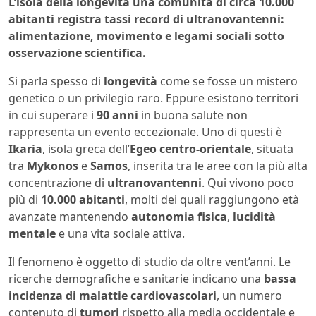
L’isola della longevità una comunità di circa 10.000
abitanti registra tassi record di ultranovantenni:
alimentazione, movimento e legami sociali sotto
osservazione scientifica.
Si parla spesso di
longevità
come se fosse un mistero
genetico o un privilegio raro. Eppure esistono territori
in cui superare i
90 anni
in buona salute non
rappresenta un evento eccezionale. Uno di questi è
Ikaria
, isola greca dell’
Egeo centro-orientale
, situata
tra
Mykonos
e
Samos
, inserita tra le aree con la più alta
concentrazione di
ultranovantenni
. Qui vivono poco
più di
10.000 abitanti
, molti dei quali raggiungono età
avanzate mantenendo
autonomia fisica
,
lucidità
mentale
e una vita sociale attiva.
Il fenomeno è oggetto di studio da oltre vent’anni. Le
ricerche demografiche e sanitarie indicano una
bassa
incidenza di malattie cardiovascolari
, un numero
contenuto di
tumori
rispetto alla media occidentale e