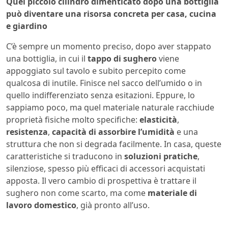
Quel piccolo cilindro dimenticato dopo una bottiglia
può diventare una risorsa concreta per casa, cucina
e giardino
C’è sempre un momento preciso, dopo aver stappato
una bottiglia, in cui il
tappo di sughero
viene
appoggiato sul tavolo e subito percepito come
qualcosa di inutile. Finisce nel sacco dell’umido o in
quello indifferenziato senza esitazioni. Eppure, lo
sappiamo poco, ma quel materiale naturale racchiude
proprietà fisiche molto specifiche:
elasticità
,
resistenza
,
capacità di assorbire l’umidità
e una
struttura che non si degrada facilmente. In casa, queste
caratteristiche si traducono in
soluzioni pratiche
,
silenziose, spesso più efficaci di accessori acquistati
apposta. Il vero cambio di prospettiva è trattare il
sughero non come scarto, ma come
materiale di
lavoro domestico
, già pronto all’uso.