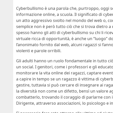
Cyberbullismo è una parola che, purtroppo, oggi sen
informazione online, a scuola. Il significato di cybe
un atto aggressivo svolto nel mondo del web o, co
semplice non è però tutto ciò che si trova dietro 
spesso hanno gli atti di cyberbullismo su chi li ric
virtuale ricca di opportunità, è anche un “luogo” do
l’anonimato fornito dal web, alcuni ragazzi si fanno
violenti e parole orribili.
Gli adulti hanno un ruolo fondamentale in tutto c
un social. I genitori, come i professori e gli educ
monitorare la vita online dei ragazzi, captare event
a capire in tempo se un ragazzo è vittima di cyberb
gestire, tuttavia si può cercare di insegnare ai raga
la diversità non come un difetto, bensì un valore a
combatterlo, trovando il coraggio di parlarne con i 
Dirigente, attraverso associazioni, lo psicologo e