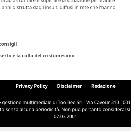
arla ad affrontare e superare la situazione per evitare
nni distrutta dagli insulti diffusi in rete che l’hanno
consigli
erto è la culla del cristianesimo
Privacy Policy
Disclaimer
Redazione
e gestione multimediale di Too Bee Srl - Via Cavour 310 - 0
to senza alcuna periodicità. Non può pertanto considerarsi u
07.03.2001