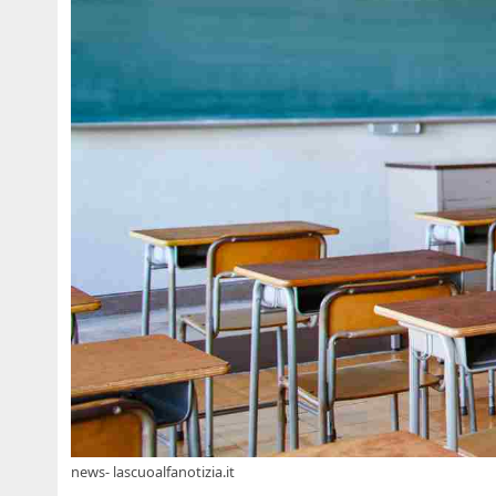
news- lascuoalfanotizia.it