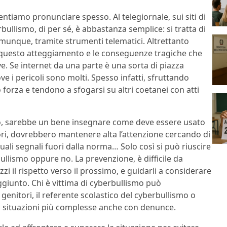
tiamo pronunciare spesso. Al telegiornale, sui siti di
rbullismo, di per sé, è abbastanza semplice: si tratta di
munque, tramite strumenti telematici. Altrettanto
a questo atteggiamento e le conseguenze tragiche che
eve. Se internet da una parte è una sorta di piazza
ve i pericoli sono molti. Spesso infatti, sfruttando
 forza e tendono a sfogarsi su altri coetanei con atti
iò, sarebbe un bene insegnare come deve essere usato
atori, dovrebbero mantenere alta l’attenzione cercando di
uali segnali fuori dalla norma… Solo così si può riuscire
ullismo oppure no. La prevenzione, è difficile da
zzi il rispetto verso il prossimo, e guidarli a considerare
ggiunto. Chi è vittima di cyberbullismo può
genitori, il referente scolastico del cyberbullismo o
 in situazioni più complesse anche con denunce.